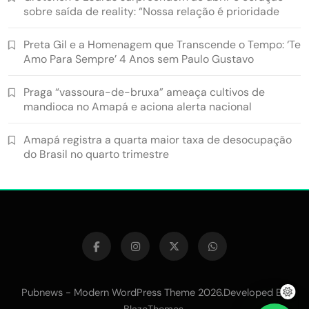
sobre saída de reality: “Nossa relação é prioridade
Preta Gil e a Homenagem que Transcende o Tempo: ‘Te
Amo Para Sempre’ 4 Anos sem Paulo Gustavo
Praga “vassoura-de-bruxa” ameaça cultivos de
mandioca no Amapá e aciona alerta nacional
Amapá registra a quarta maior taxa de desocupação
do Brasil no quarto trimestre
Pubnews - Modern WordPress Theme 2026.Developed By
.
BlazeThemes