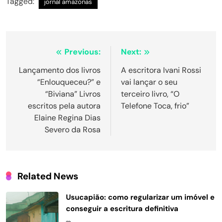
Tagged:
jornal amazonas
Navegação
Previous:
Next:
de
Lançamento dos livros
A escritora Ivani Rossi
“Enlouqueceu?” e
vai lançar o seu
Post
“Biviana” Livros
terceiro livro, “O
escritos pela autora
Telefone Toca, frio”
Elaine Regina Dias
Severo da Rosa
Related News
Usucapião: como regularizar um imóvel e
conseguir a escritura definitiva