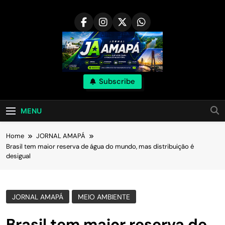
Skip
to
content
Subscribe
MENU
Home
JORNAL AMAPÁ
Brasil tem maior reserva de água do mundo, mas distribuição é
desigual
JORNAL AMAPÁ
MEIO AMBIENTE
Brasil tem maior reserva de