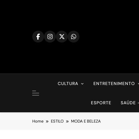
Skip
to
content
CULTURA
ENTRETENIMENTO
ESPORTE
SAÚDE 
Home
ESTILO
MODA E BELEZA