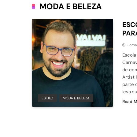
MODA E BELEZA
ESC
PAR
Jorn
Escola
Carnav
de com
Artist
parte 
leva s
ESTILO
MODA E BELEZA
Read M