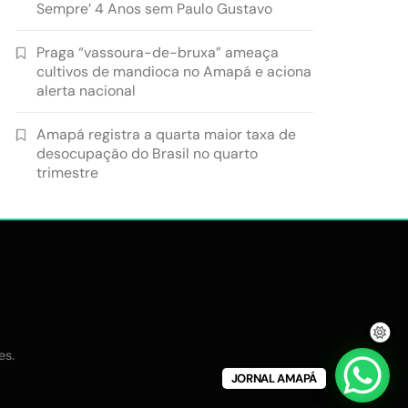
Sempre’ 4 Anos sem Paulo Gustavo
Praga “vassoura-de-bruxa” ameaça
cultivos de mandioca no Amapá e aciona
alerta nacional
Amapá registra a quarta maior taxa de
desocupação do Brasil no quarto
trimestre
.
es
JORNAL AMAPÁ