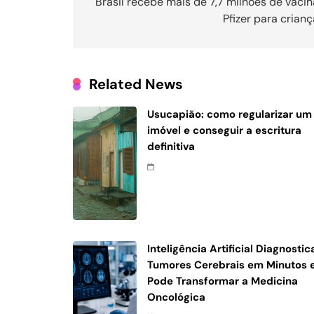
de
Brasil recebe mais de 7,7 milhões de vaci
Pfizer para crian
Post
Related News
Usucapião: como regularizar um
imóvel e conseguir a escritura
definitiva
Inteligência Artificial Diagnostic
Tumores Cerebrais em Minutos 
Pode Transformar a Medicina
Oncológica