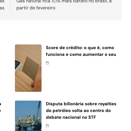
nas
Gás natural fica 11,1% mais barato no Brasil, a
ças
partir de fevereiro
Score de crédito: o que é, como
funciona e como aumentar o seu
a
Disputa bilionária sobre royalties
e
do petróleo volta ao centro do
debate nacional no STF