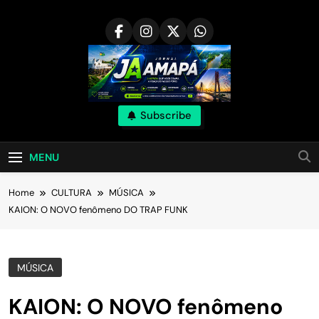
Skip
to
content
Subscribe
MENU
Home
CULTURA
MÚSICA
KAION: O NOVO fenômeno DO TRAP FUNK
MÚSICA
KAION: O NOVO fenômeno