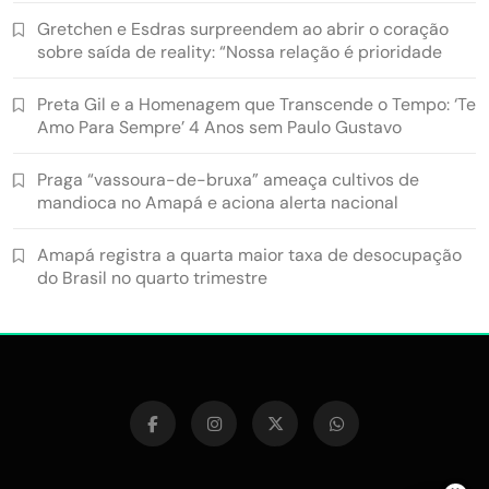
Gretchen e Esdras surpreendem ao abrir o coração
sobre saída de reality: “Nossa relação é prioridade
Preta Gil e a Homenagem que Transcende o Tempo: ‘Te
Amo Para Sempre’ 4 Anos sem Paulo Gustavo
Praga “vassoura-de-bruxa” ameaça cultivos de
mandioca no Amapá e aciona alerta nacional
Amapá registra a quarta maior taxa de desocupação
do Brasil no quarto trimestre