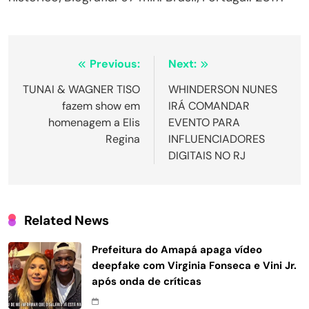
Navegação
Previous:
Next:
de
TUNAI & WAGNER TISO
WHINDERSON NUNES
fazem show em
IRÁ COMANDAR
Post
homenagem a Elis
EVENTO PARA
Regina
INFLUENCIADORES
DIGITAIS NO RJ
Related News
Prefeitura do Amapá apaga vídeo
deepfake com Virginia Fonseca e Vini Jr.
após onda de críticas