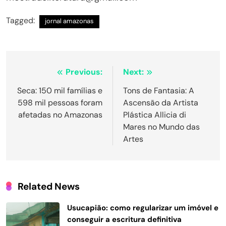
Tagged:
jornal amazonas
Navegação
Previous:
Next:
de
Seca: 150 mil famílias e
Tons de Fantasia: A
598 mil pessoas foram
Ascensão da Artista
Post
afetadas no Amazonas
Plástica Allicia di
Mares no Mundo das
Artes
Related News
Usucapião: como regularizar um imóvel e
conseguir a escritura definitiva