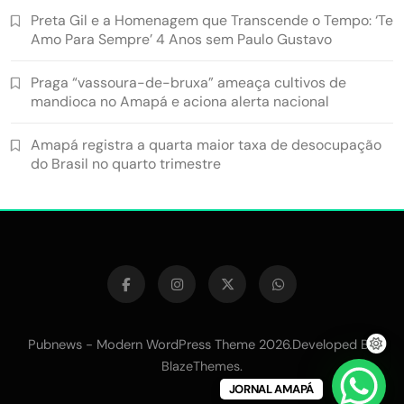
Preta Gil e a Homenagem que Transcende o Tempo: ‘Te
Amo Para Sempre’ 4 Anos sem Paulo Gustavo
Praga “vassoura-de-bruxa” ameaça cultivos de
mandioca no Amapá e aciona alerta nacional
Amapá registra a quarta maior taxa de desocupação
do Brasil no quarto trimestre
Pubnews - Modern WordPress Theme 2026.Developed By
.
BlazeThemes
JORNAL AMAPÁ