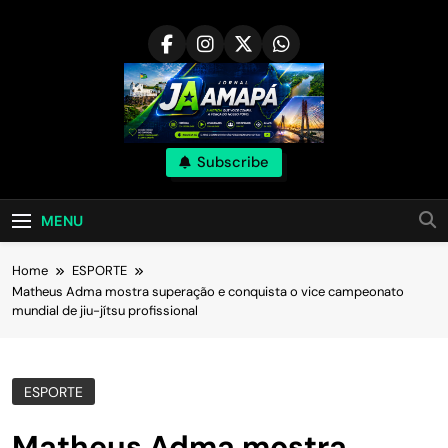
Skip
to
content
Subscribe
MENU
Home
ESPORTE
Matheus Adma mostra superação e conquista o vice campeonato
mundial de jiu-jítsu profissional
ESPORTE
Matheus Adma mostra