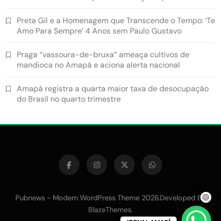
Preta Gil e a Homenagem que Transcende o Tempo: ‘Te
Amo Para Sempre’ 4 Anos sem Paulo Gustavo
Praga “vassoura-de-bruxa” ameaça cultivos de
mandioca no Amapá e aciona alerta nacional
Amapá registra a quarta maior taxa de desocupação
do Brasil no quarto trimestre
Pubnews - Modern WordPress Theme 2026.Developed By
.
BlazeThemes