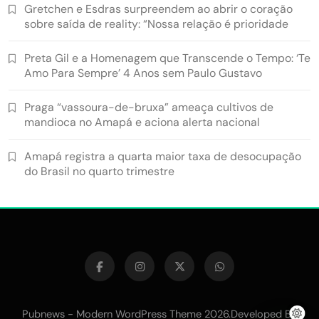
Gretchen e Esdras surpreendem ao abrir o coração
sobre saída de reality: “Nossa relação é prioridade
Preta Gil e a Homenagem que Transcende o Tempo: ‘Te
Amo Para Sempre’ 4 Anos sem Paulo Gustavo
Praga “vassoura-de-bruxa” ameaça cultivos de
mandioca no Amapá e aciona alerta nacional
Amapá registra a quarta maior taxa de desocupação
do Brasil no quarto trimestre
Pubnews - Modern WordPress Theme 2026.Developed By