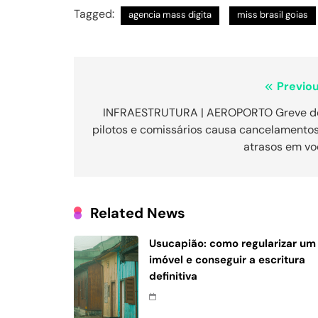
Tagged:
agencia mass digita
miss brasil goias
Navegação
Previou
de
INFRAESTRUTURA | AEROPORTO Greve d
pilotos e comissários causa cancelamentos
Post
atrasos em vo
Related News
Usucapião: como regularizar um
imóvel e conseguir a escritura
definitiva