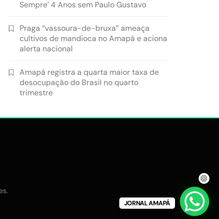
Sempre’ 4 Anos sem Paulo Gustavo
Praga “vassoura-de-bruxa” ameaça
cultivos de mandioca no Amapá e aciona
alerta nacional
Amapá registra a quarta maior taxa de
desocupação do Brasil no quarto
trimestre
.
es
JORNAL AMAPÁ