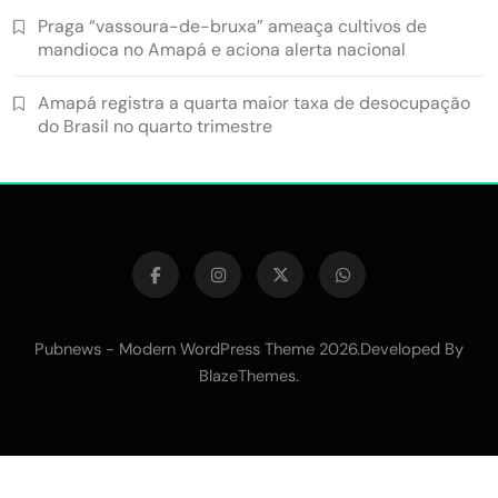
Praga “vassoura-de-bruxa” ameaça cultivos de
mandioca no Amapá e aciona alerta nacional
Amapá registra a quarta maior taxa de desocupação
do Brasil no quarto trimestre
Pubnews - Modern WordPress Theme 2026.Developed By
.
BlazeThemes