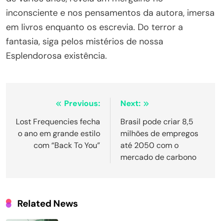
inconsciente e nos pensamentos da autora, imersa
em livros enquanto os escrevia. Do terror a
fantasia, siga pelos mistérios de nossa
Esplendorosa existência.
Navegação
Previous:
Next:
de
Lost Frequencies fecha
Brasil pode criar 8,5
o ano em grande estilo
milhões de empregos
Post
com “Back To You”
até 2050 com o
mercado de carbono
Related News