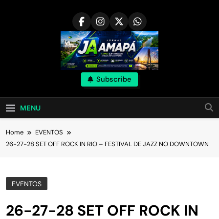
Skip
to
content
Subscribe
MENU
Home
EVENTOS
26-27-28 SET OFF ROCK IN RIO – FESTIVAL DE JAZZ NO DOWNTOWN
EVENTOS
26-27-28 SET OFF ROCK IN