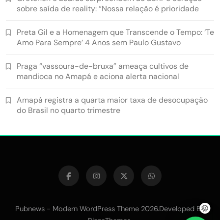
sobre saída de reality: “Nossa relação é prioridade
Preta Gil e a Homenagem que Transcende o Tempo: ‘Te
Amo Para Sempre’ 4 Anos sem Paulo Gustavo
Praga “vassoura-de-bruxa” ameaça cultivos de
mandioca no Amapá e aciona alerta nacional
Amapá registra a quarta maior taxa de desocupação
do Brasil no quarto trimestre
Pubnews - Modern WordPress Theme 2026.Developed By