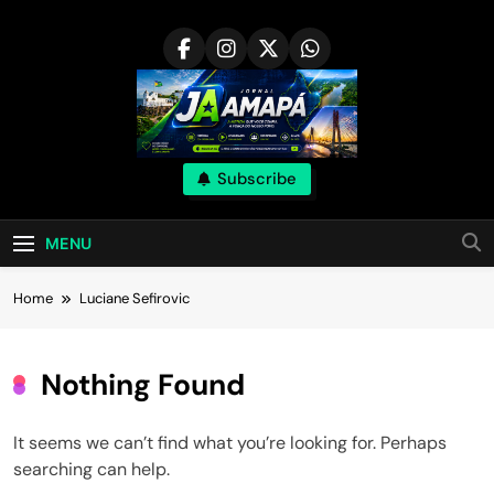
Skip
to
content
Subscribe
MENU
Home
Luciane Sefirovic
Nothing Found
It seems we can’t find what you’re looking for. Perhaps
searching can help.