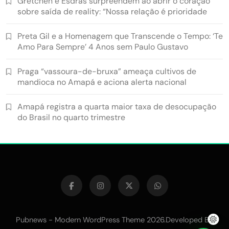
Gretchen e Esdras surpreendem ao abrir o coração
sobre saída de reality: “Nossa relação é prioridade
Preta Gil e a Homenagem que Transcende o Tempo: ‘Te
Amo Para Sempre’ 4 Anos sem Paulo Gustavo
Praga “vassoura-de-bruxa” ameaça cultivos de
mandioca no Amapá e aciona alerta nacional
Amapá registra a quarta maior taxa de desocupação
do Brasil no quarto trimestre
Pubnews - Modern WordPress Theme 2026.Developed By