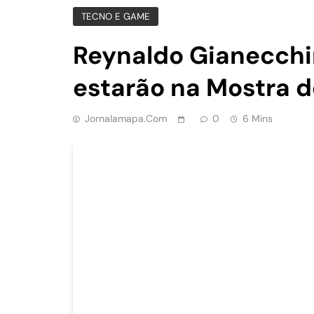
TECNO E GAME
Reynaldo Gianecchin
estarão na Mostra d
Jornalamapa.com
0
6 Mins