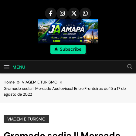
Skip
to
content
Subscribe
MENU
Home
VIAGEM E TURISMO
Gramado sedia II Mercado Audiovisual Entre Fronteiras de 15 a 17 de
agosto de 2022
VIAGEM E TURISMO
Gramado sedia II Mercado