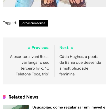
Tagged:
jornal amazonas
Navegação
Previous:
Next:
de
A escritora Ivani Rossi
Cátia Hughes, a poeta
vai lançar o seu
da Bahia que desvenda
Post
terceiro livro, “O
a multiplicidade
Telefone Toca, frio”
feminina
Related News
Usucapião: como regularizar um imóvel e