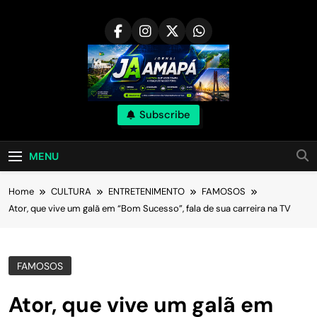
Skip
to
content
Subscribe
MENU
Home
CULTURA
ENTRETENIMENTO
FAMOSOS
Ator, que vive um galã em “Bom Sucesso”, fala de sua carreira na TV
FAMOSOS
Ator, que vive um galã em