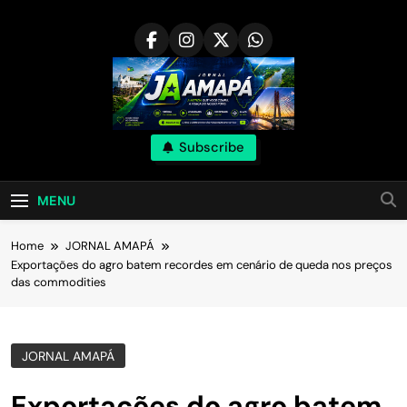
Skip
to
content
Subscribe
MENU
Home
JORNAL AMAPÁ
Exportações do agro batem recordes em cenário de queda nos preços
das commodities
JORNAL AMAPÁ
Exportações do agro batem