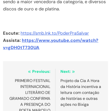
sendo a maior vencedora da categoria, e diversos
discos de ouro e de platina.
Escute:
https://smb.lnk.to/
PoderPraSalvar
Assista:
https://www.youtube.
com/watch?
v=gDH0tT730UA
Navegação
Previous:
Next:
de
PRIMEIRO FESTIVAL
Projeto da Cia A Hora
INTERNACIONAL
da História incentiva a
Post
LITERÁRIO DE
leitura com contação
GRAMADO CONFIRMA
de histórias e outras
A PRESENÇA DO
ações no Bixiga
POETA MARCELO