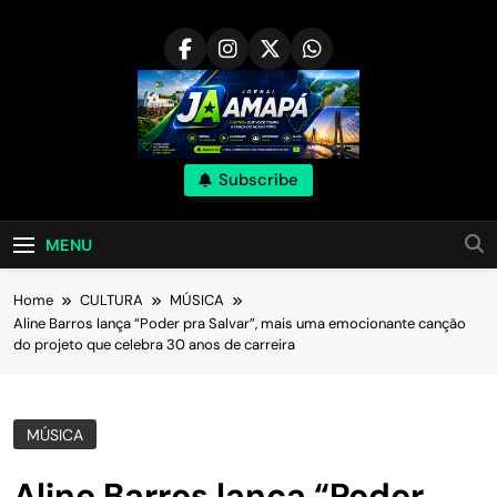
Skip
to
content
Subscribe
MENU
Home
CULTURA
MÚSICA
Aline Barros lança “Poder pra Salvar”, mais uma emocionante canção
do projeto que celebra 30 anos de carreira
MÚSICA
Aline Barros lança “Poder